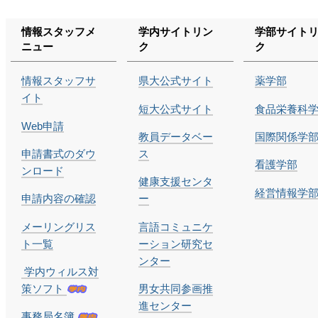
ビ
情報スタッフメ
学内サイトリン
学部サイト
ゲ
ニュー
ク
ク
ー
情報スタッフサ
県大公式サイト
薬学部
イト
シ
短大公式サイト
食品栄養科
Web申請
教員データベー
国際関係学
ョ
申請書式のダウ
ス
看護学部
ンロード
ン
健康支援センタ
経営情報学
申請内容の確認
ー
に
メーリングリス
言語コミュニケ
飛
ト一覧
ーション研究セ
ンター
ぶ
学内ウィルス対
策ソフト
男女共同参画推
進センター
事務局名簿