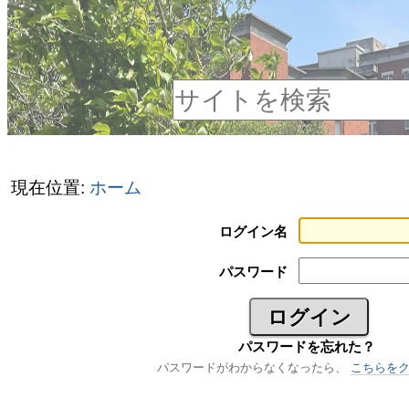
Navigation
コ
パ
ン
ー
サイトを検索
テ
ソ
詳
ン
ナ
細
ツ
ル
現在位置:
ホーム
検
に
ツ
ログイン名
索
飛
ー
パスワード
ぶ
ル
|
パスワードを忘れた？
パスワードがわからなくなったら、
こちらを
ナ